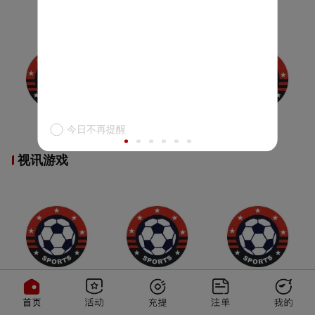
今日不再提醒
视讯游戏